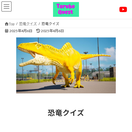
コ
ナ
ン
ビ
テ
ゲ
ン
ー
Top
恐竜クイズ
恐竜クイズ
ツ
シ
最
2025年4月6日
2025年4月6日
へ
ョ
終
ス
ン
更
キ
に
新
ッ
移
日
プ
動
時
:
恐竜クイズ