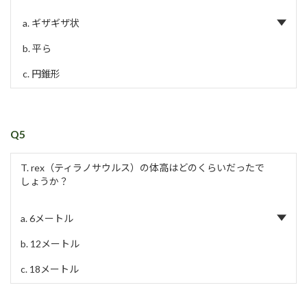
a. ギザギザ状
b. 平ら
c. 円錐形
Q5
T. rex（ティラノサウルス）の体高はどのくらいだったで
しょうか？
a. 6メートル
b. 12メートル
c. 18メートル