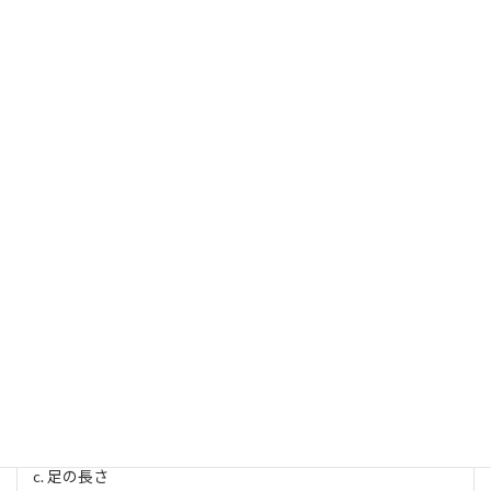
T-Rex（ティラノサウルス）に比べて、ナヌークサウルス
はどれくらいの大きさだった？
a. 半分
b. 同じ
c. 2倍
Q2
ギガノトサウルスとティラノサウルス類とで特に異なる
部分はどれ？
a. 目の大きさ
b. 腕の長さ
c. 足の長さ